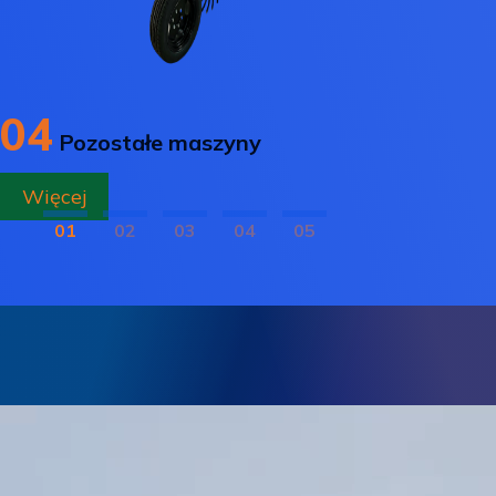
04
Pozostałe maszyny
Więcej
01
02
03
04
05
Dowozimy od 2007r.