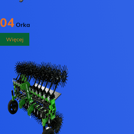
04
Orka
Więcej