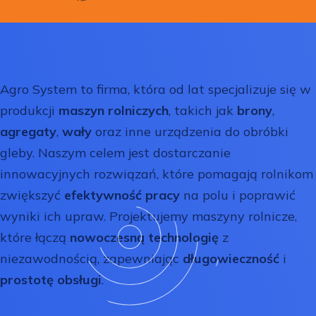
Agro System to firma, która od lat specjalizuje się w
produkcji
maszyn rolniczych
, takich jak
brony
,
agregaty
,
wały
oraz inne urządzenia do obróbki
gleby. Naszym celem jest dostarczanie
innowacyjnych rozwiązań, które pomagają rolnikom
zwiększyć
efektywność pracy
na polu i poprawić
wyniki ich upraw. Projektujemy maszyny rolnicze,
które łączą
nowoczesną technologię
z
niezawodnością, zapewniając
długowieczność
i
prostotę obsługi
.