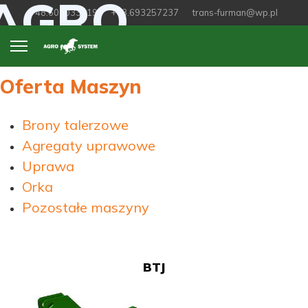
AGRO
+48.603033919
+48.693257237
trans-furman@wp.pl
Oferta Maszyn
Brony talerzowe
Agregaty uprawowe
Uprawa
Orka
Pozostałe maszyny
BTJ