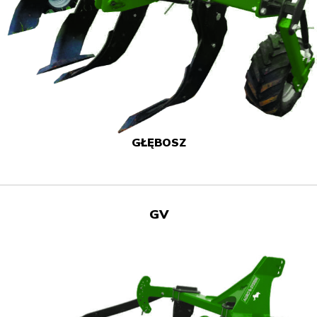
GŁĘBOSZ
GV