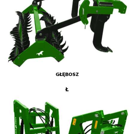
GŁĘBOSZ
Ł