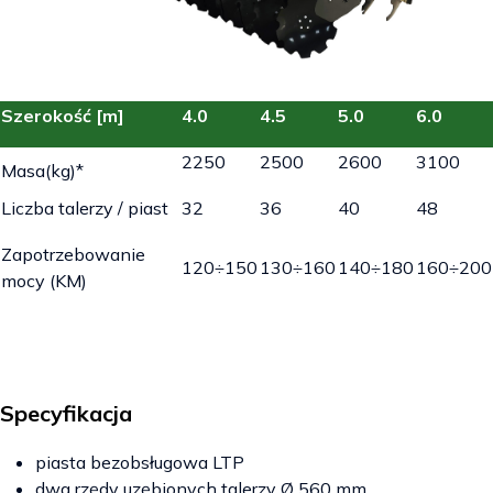
Szerokość [m]
4.0
4.5
5.0
6.0
2250
2500
2600
3100
Masa(kg)*
Liczba talerzy / piast
32
36
40
48
Zapotrzebowanie
120÷150
130÷160
140÷180
160÷200
mocy (KM)
Specyfikacja
piasta bezobsługowa LTP
dwa rzędy uzębionych talerzy Ø 560 mm