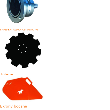
Piasta bezobsugowa
Talerze
Ekrany boczne