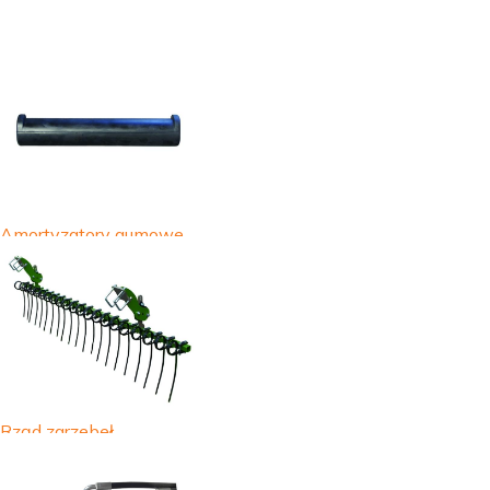
Amortyzatory gumowe
Rząd zgrzebeł