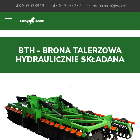
+48.603033919
+48.693257237
trans-furman@wp.pl
BTH - BRONA TALERZOWA
HYDRAULICZNIE SKŁADANA
+